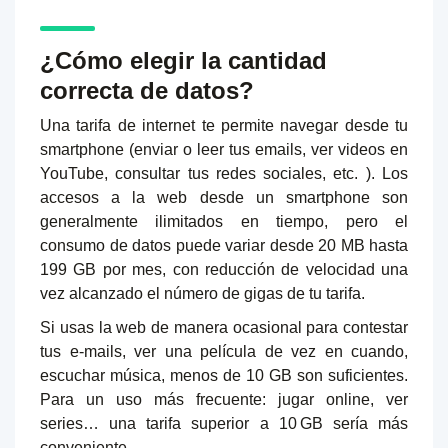
¿Cómo elegir la cantidad
correcta de datos?
Una tarifa de internet te permite navegar desde tu
smartphone (enviar o leer tus emails, ver videos en
YouTube, consultar tus redes sociales, etc. ). Los
accesos a la web desde un smartphone son
generalmente ilimitados en tiempo, pero el
consumo de datos puede variar desde 20 MB hasta
199 GB por mes, con reducción de velocidad una
vez alcanzado el número de gigas de tu tarifa.
Si usas la web de manera ocasional para contestar
tus e-mails, ver una película de vez en cuando,
escuchar música, menos de 10 GB son suficientes.
Para un uso más frecuente: jugar online, ver
series… una tarifa superior a 10 GB sería más
conveniente.