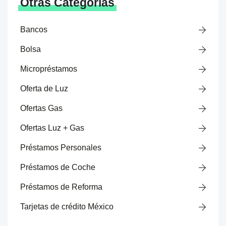
Otras Categorías
Bancos
Bolsa
Micropréstamos
Oferta de Luz
Ofertas Gas
Ofertas Luz + Gas
Préstamos Personales
Préstamos de Coche
Préstamos de Reforma
Tarjetas de crédito México