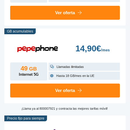
Ver oferta
GB acumulables
14,90€
/mes
49
Llamadas ilimitadas
GB
Internet 5G
Hasta 18 GB/mes en la UE
Ver oferta
¡Llama ya al
800007921
y contracta las mejores tarifas móvil!
Precio fijo para siempre