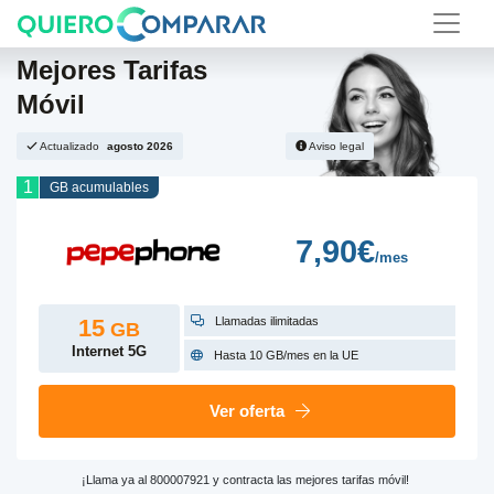
Mejores Tarifas
Móvil
Actualizado
agosto 2026
Aviso legal
1
GB acumulables
7,90€
/mes
15
Llamadas ilimitadas
GB
Internet 5G
Hasta 10 GB/mes en la UE
Ver oferta
¡Llama ya al
800007921
y contracta las mejores tarifas móvil!