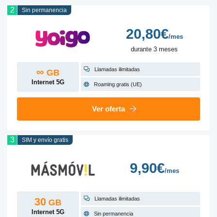
2
Sin permanencia
20,80€
/mes
durante 3 meses
∞
Llamadas ilimitadas
GB
Internet 5G
Roaming gratis (UE)
Ver oferta
3
SIM y envío gratis
9,90€
/mes
30
Llamadas ilimitadas
GB
Internet 5G
Sin permanencia