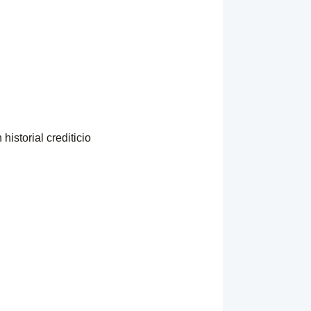
istorial crediticio
)