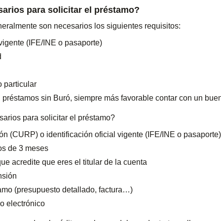
arios para solicitar el préstamo?
neralmente son necesarios los siguientes requisitos:
l vigente (IFE/INE o pasaporte)
d
 particular
réstamos sin Buró, siempre más favorable contar con un buen h
arios para solicitar el préstamo?
n (CURP) o identificación oficial vigente (IFE/INE o pasaporte
nos de 3 meses
ue acredite que eres el titular de la cuenta
nsión
stamo (presupuesto detallado, factura…)
o electrónico