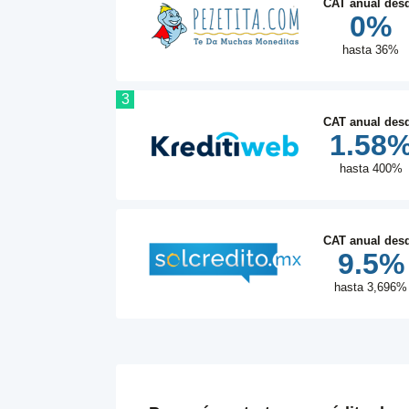
CAT anual des
0%
hasta 36%
3
CAT anual des
1.58
hasta 400%
CAT anual des
9.5%
hasta 3,696%