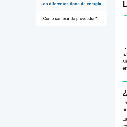
L
Los diferentes tipos de energía
¿Cómo cambiar de proveedor?
La
pa
si
en
Un
pr
La
co