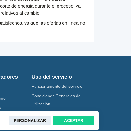
corte de energía durante el proceso, ya
relativos al cambio.
tisfechos, ya que las ofertas en línea no
radores
Uso del servicio
Funcionamento del servicio
s
Condiciones Generales de
amo
Utilización
m
Política de uso de las cookies
ía
PERSONALIZAR
ACEPTAR
Política de confidencialidad