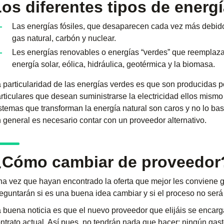
os diferentes tipos de energ
Las energías fósiles, que desaparecen cada vez más debido 
gas natural, carbón y nuclear.
Les energías renovables o energías “verdes” que reemplazan
energía solar, eólica, hidráulica, geotérmica y la biomasa.
 particularidad de las energías verdes es que son producidas 
rticulares que desean suministrarse la electricidad ellos mismo
stemas que transforman la energía natural son caros y no lo bas
 general es necesario contar con un proveedor alternativo.
¿Cómo cambiar de proveedor
a vez que hayan encontrado la oferta que mejor les conviene 
eguntarán si es una buena idea cambiar y si el proceso no ser
 buena noticia es que el nuevo proveedor que elijáis se encarg
ntrato actual. Así pues, no tendrán nada que hacer: ningún gast